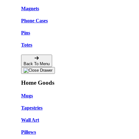
Magnets
Phone Cases
Pins
Totes
Back To Menu
Home Goods
Mugs
Tapestries
Wall Art
Pillows