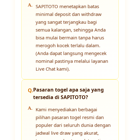
SAPITOTO menetapkan batas
minimal deposit dan withdraw
yang sangat terjangkau bagi
semua kalangan, sehingga Anda
bisa mulai bermain tanpa harus
merogoh kocek terlalu dalam.
(Anda dapat langsung mengecek
nominal pastinya melalui layanan
Live Chat kami).
Pasaran togel apa saja yang
tersedia di SAPITOTO?
Kami menyediakan berbagai
pilihan pasaran togel resmi dan
populer dari seluruh dunia dengan
jadwal live draw yang akurat,