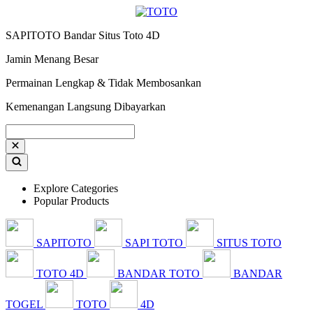
SAPITOTO Bandar Situs Toto 4D
Jamin Menang Besar
Permainan Lengkap & Tidak Membosankan
Kemenangan Langsung Dibayarkan
Explore Categories
Popular Products
SAPITOTO
SAPI TOTO
SITUS TOTO
TOTO 4D
BANDAR TOTO
BANDAR
TOGEL
TOTO
4D