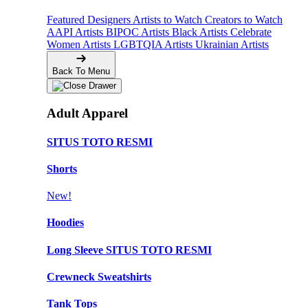
Featured Designers
Artists to Watch
Creators to Watch
AAPI Artists
BIPOC Artists
Black Artists
Celebrate
Women Artists
LGBTQIA Artists
Ukrainian Artists
Back To Menu
Adult Apparel
SITUS TOTO RESMI
Shorts
New!
Hoodies
Long Sleeve SITUS TOTO RESMI
Crewneck Sweatshirts
Tank Tops