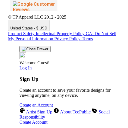
© TP Apparel LLC 2012 - 2025
United States - $ USD
Product Safety
Intellectual Property Policy
CA: Do Not Sell
My Personal Information
Privacy Policy
Terms
Welcome Guest!
Log In
Sign Up
Create an account to save your favorite designs for
viewing anytime, on any device.
Create an Account
Artist Sign Up
About TeePublic
Social
Responsibility
Create Account